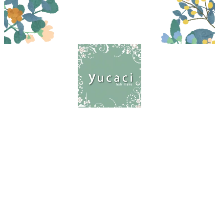
〒156-0052 世田谷区経堂1-21-11 2F
03-5799-4766
営業時間
９:00-20:00(オーナー：時間外可
能・時間外料金有り)
女性スタッフは19時まで
定休日
毎週火曜日・第１第３水曜日(講師活