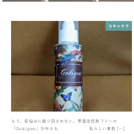
スキンケア
もう、肌悩みに振り回されない。界面活性剤フリーの
「Gokigen」が叶える、 私らしい素肌 […]