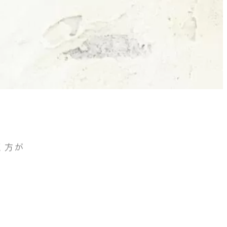
く方が
。