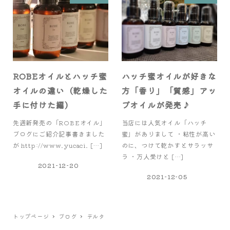
ROBEオイルとハッチ蜜
ハッチ蜜オイルが好きな
オイルの違い（乾燥した
方「香り」「質感」アッ
手に付けた編）
プオイルが発売♪
先週新発売の「ROBEオイル」
当店には人気オイル「ハッチ
ブログにご紹介記事書きました
蜜」がありまして ・粘性が高い
が http://www.yucaci. […]
のに、つけて乾かすとサラッサ
ラ ・万人受けと […]
2021-12-20
2021-12-05
トップページ
ブログ
デルタ