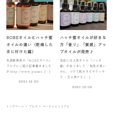
ROBEオイルとハッチ蜜
ハッチ蜜オイルが好きな
オイルの違い（乾燥した
方「香り」「質感」アッ
手に付けた編）
プオイルが発売♪
先週新発売の「ROBEオイル」
当店には人気オイル「ハッチ
ブログにご紹介記事書きました
蜜」がありまして ・粘性が高い
が http://www.yucaci. […]
のに、つけて乾かすとサラッサ
ラ ・万人受けと […]
2021-12-20
2021-12-05
トップページ
ブログ
マークジェイコブス