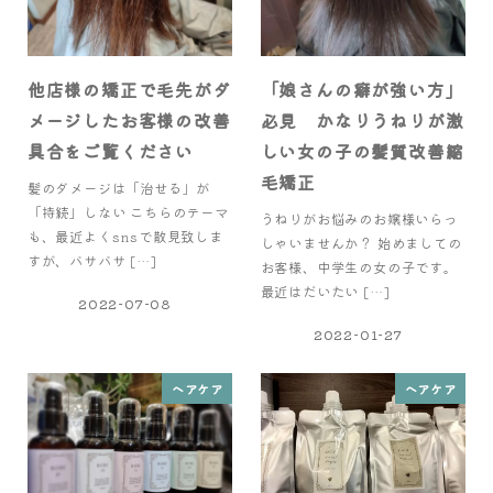
他店様の矯正で毛先がダ
「娘さんの癖が強い方」
メージしたお客様の改善
必見 かなりうねりが激
具合をご覧ください
しい女の子の髪質改善縮
毛矯正
髪のダメージは「治せる」が
「持続」しない こちらのテーマ
うねりがお悩みのお嬢様いらっ
も、最近よくsnsで散見致しま
しゃいませんか？ 始めましての
すが、バサバサ […]
お客様、中学生の女の子です。
最近はだいたい […]
2022-07-08
2022-01-27
ヘアケア
ヘアケア