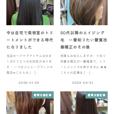
今は自宅で美容室のトリ
50代以降のエイジング
ートメントができる時代
毛 一番知りたい髪質改
になりました
善矯正のその後
当店のヘアケアアイテムは大き
何度もお伝えしますが、うねり
く分けて２つの方向性がありま
改善は矯正が一番確実で、トリ
す ・一つはメジャーブランドの
ートメントでは伸びません ★★
商品➔こちらは […]
こちらの記事は […]
2023-01-25
2022-08-31
髪質改善記事
髪質改善記事