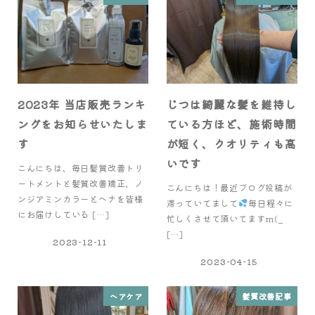
2023年 当店販売ランキ
じつは綺麗な髪を維持し
ングをお知らせいたしま
ている方ほど、施術時間
す
が短く、クオリティも高
いです
こんにちは、毎日髪質改善トリ
ートメントと髪質改善矯正、ノ
こんにちは！最近ブログ投稿が
ンジアミンカラーとヘナを皆様
滞っていてまして
毎日程々に
にお届けしている […]
忙しくさせて頂いてますm(_
[…]
2023-12-11
2023-04-15
ヘアケア
髪質改善記事