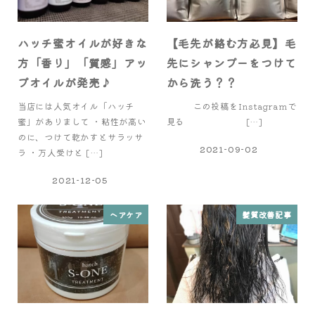
ハッチ蜜オイルが好きな
【毛先が絡む方必見】毛
方「香り」「質感」アッ
先にシャンプーをつけて
プオイルが発売♪
から洗う？？
当店には人気オイル「ハッチ
この投稿をInstagramで
蜜」がありまして ・粘性が高い
見る […]
のに、つけて乾かすとサラッサ
2021-09-02
ラ ・万人受けと […]
2021-12-05
ヘアケア
髪質改善記事