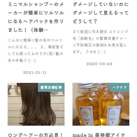
ミニマルシャンプーのメ
ダメージしていないのに
ーカーが簡単にツルツル
ダメージして見えるって
になるヘアパックを作り
どうして？
ました！（体験…
さて前回に引き続き エイジング
毛「加齢毛」の髪質改善ダメー
こんなに簡単に髪の毛がツルツ
ジ予防矯正の実例をお見せ致し
ルになると、、、 と、美容室と
ます。 クセを […]
しても困ったものです(笑) 髪の
毛の手触り […]
2020-06-29
2021-01-11
髪質改善記事
ヘアケア
ロングヘアーの方必見！
made in 美容師アイテ