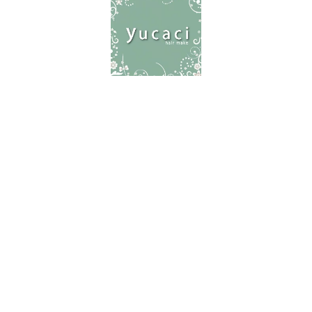
〒156-0052 世田谷区経堂1-21-11 2F
03-5799-4766
営業時間
９:00-20:00(オーナー：時間外可
能・時間外料金有り)
女性スタッフは19時まで
定休日
毎週火曜日・第１第３水曜日(講師活
動で不定休の場有り)
最終受付
オーナー：カット/19時 その他すべ
てのメニュー/18時 20時以降は時間
外5,500円