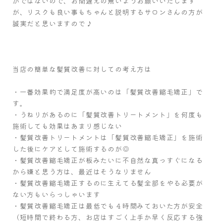
かではないので、お間違えの無いようお願いいたします
が、リスクも良い事もちゃんと説明するサロンさんの方が
誠実だと思いますので♪
当店の簡単な髪質改善に対しての考え方は
・一番効果的で満足度が高いのは「髪質改善縮毛矯正」で
す。
・うねりがあるのに「髪質改善トリートメント」を何度も
施術しても効果はあまり感じない
・髪質改善トリートメントは「髪質改善縮毛矯正」を施術
した後にケアとして施術するのが◎
・髪質改善縮毛矯正が板みたいに不自然な真っすぐになる
から嫌と思う方は、最近はそうなりません
・髪質改善縮毛矯正するのに生えてる髪全部をやる必要が
ない方もいらっしゃいます
・髪質改善縮毛矯正は最低でも４時間みておいた方が安全
（短時間で終わる方、お店はすごく上手か早く反応する強