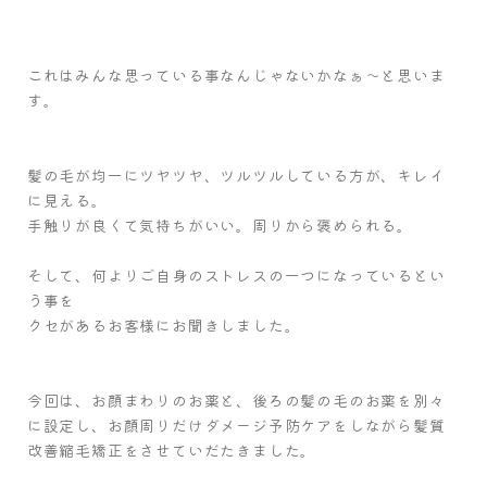
これはみんな思っている事なんじゃないかなぁ～と思いま
す。
髪の毛が均一にツヤツヤ、ツルツルしている方が、キレイ
に見える。
手触りが良くて気持ちがいい。周りから褒められる。
そして、何よりご自身のストレスの一つになっているとい
う事を
クセがあるお客様にお聞きしました。
今回は、お顔まわりのお薬と、後ろの髪の毛のお薬を別々
に設定し、お顔周りだけダメージ予防ケアをしながら髪質
改善縮毛矯正をさせていだたきました。