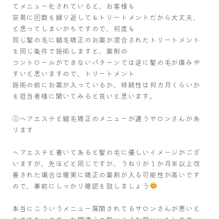
てメニュー化されていると、お客様も
安易に回数を繰り返してもトリートメントだから大丈夫、
と思ってしまいがちですので、何度も
同じ髪の毛に縮毛矯正のお薬が混合されたトリートメント
を同じ条件で施術しますと、薬剤の
コントロールができないパターンでは逆に髪の毛が傷みや
すいと思いますので、トリートメント
施術の前にお薬が入っているか、持続性は何カ月くらいか
を担当者様に聞いてみると良いと思います。
②ヘアエステと縮毛矯正のメニューが違うサロンさんがあ
ります
ヘアエステと書いてあると髪の毛に優しいイメージがござ
いますが、先ほどと同じですが、うねりが１か月半以上改
善された場合は確実に矯正の薬剤が入る可能性が高いです
ので、事前にしっかり確認を致しましょう
本当にこういうメニュー展開されてるサロンさんが悪いと