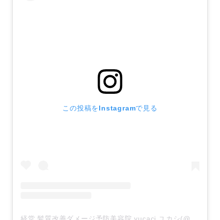
この投稿をInstagramで見る
経堂 髪質改善ダメージ予防美容院 yucaci ユカシ(@yucaci_kyodo_hair)がシェアした投稿