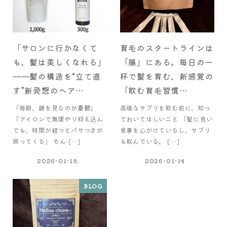
「サロンに行かなくて
育毛のスタートラインは
も、髪は美しくなれる」
「腸」にある。毎日の一
——髪の構造を“立て直
杯で髪を育む、新感覚の
す”新発想のヘア…
「飲む育毛習慣…
「毎朝、鏡を見るのが憂鬱」
高価なサプリを飲む前に、知っ
「アイロンで無理やり抑え込ん
ておいてほしいこと 「髪に良い
でも、時間が経つとパサつきが
食事を心がけているし、サプリ
戻ってくる」 そん […]
も飲んでいる。 […]
2026-01-18
2026-01-14
BLOG