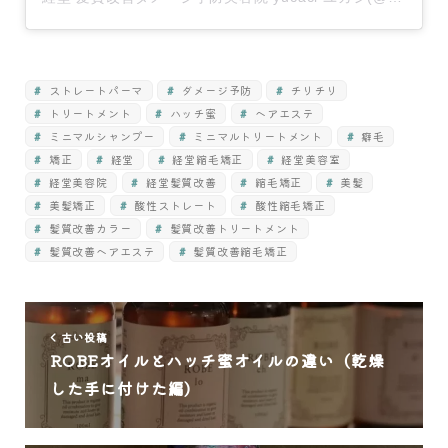
ストレートパーマ
ダメージ予防
チリチリ
トリートメント
ハッチ蜜
ヘアエステ
ミニマルシャンプー
ミニマルトリートメント
癖毛
矯正
経堂
経堂縮毛矯正
経堂美容室
経堂美容院
経堂髪質改善
縮毛矯正
美髪
美髪矯正
酸性ストレート
酸性縮毛矯正
髪質改善カラー
髪質改善トリートメント
髪質改善ヘアエステ
髪質改善縮毛矯正
古い投稿
ROBEオイルとハッチ蜜オイルの違い（乾燥
した手に付けた編）