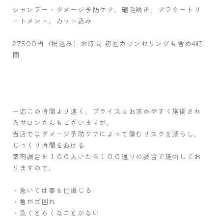
シャンプー・ダメージ予防ケア、縮毛矯正、アフタートリ
ートメント、カット込み
27500円（税込み）お時間 初回カウンセリングも含め4時
間
一応この時間より速く、プライスもお求めやすく施術され
るサロンさんもございますが、
当店ではダメージ予防ケアによって傷むリスクを減らし、
じっくり時間をおける
薬剤調合を１００人いたら１００通りの調合で施術してお
りますので、
・急いては事を仕損じる
・急がば回れ
・急ぐとろくなことがない