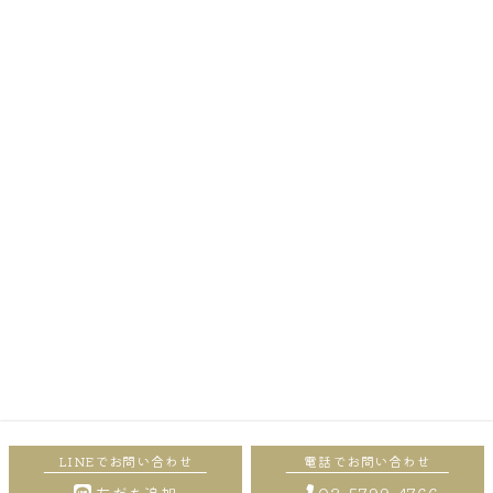
〒156-0052 世田谷区経堂1-21-11 2F
03-5799-4766
営業時間
９:00-20:00(オーナー：時間外可
能・時間外料金有り)
女性スタッフは19時まで
定休日
毎週火曜日・第１第３水曜日(講師活
動で不定休の場有り)
最終受付
オーナー：カット/19時 その他すべ
てのメニュー/18時 20時以降は時間
外5,500円
女性スタッフ：カット/17時 その他
すべてのメニュー/19時までに終わる
時間（要相談）