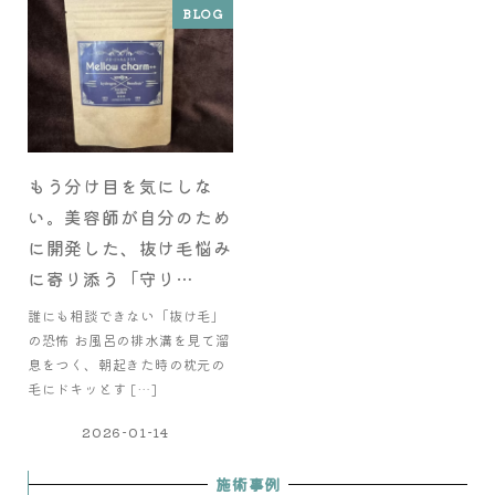
BLOG
もう分け目を気にしな
い。美容師が自分のため
に開発した、抜け毛悩み
に寄り添う「守り…
誰にも相談できない「抜け毛」
の恐怖 お風呂の排水溝を見て溜
息をつく、朝起きた時の枕元の
毛にドキッとす […]
2026-01-14
施術事例