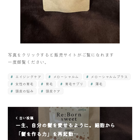
写真をクリックすると販売サイトがご覧になれます
一度御覧ください。
エイジングケア
メローシャルム
メローシャルムプラス
女性の育毛
育毛
育毛サプリ
薄毛
頭皮の悩み
頭皮ケア
古い投稿
一生、自分の髪を愛せるように。細胞から
「髪を作る力」を再起動…