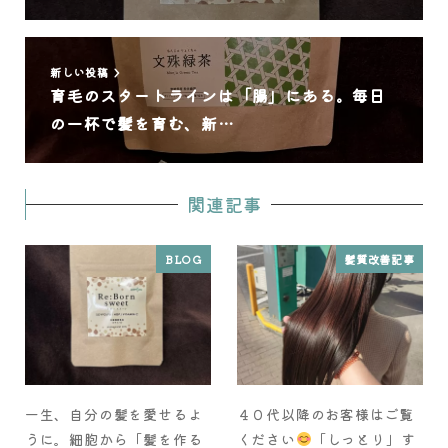
新しい投稿
育毛のスタートラインは「腸」にある。毎日
の一杯で髪を育む、新…
関連記事
BLOG
髪質改善記事
一生、自分の髪を愛せるよ
４０代以降のお客様はご覧
うに。細胞から「髪を作る
ください
「しっとり」す