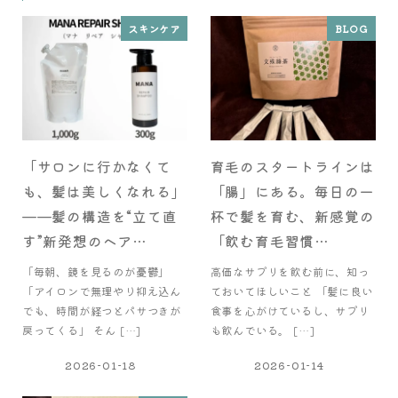
スキンケア
BLOG
「サロンに行かなくて
育毛のスタートラインは
も、髪は美しくなれる」
「腸」にある。毎日の一
——髪の構造を“立て直
杯で髪を育む、新感覚の
す”新発想のヘア…
「飲む育毛習慣…
「毎朝、鏡を見るのが憂鬱」
高価なサプリを飲む前に、知っ
「アイロンで無理やり抑え込ん
ておいてほしいこと 「髪に良い
でも、時間が経つとパサつきが
食事を心がけているし、サプリ
戻ってくる」 そん […]
も飲んでいる。 […]
2026-01-18
2026-01-14