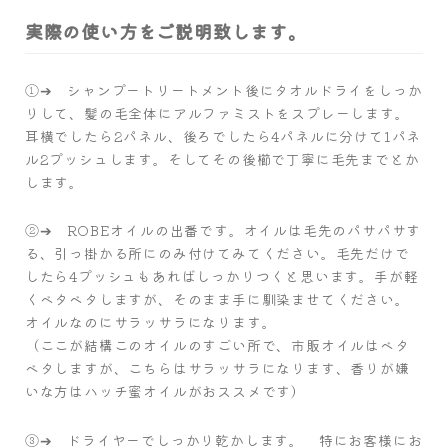
実際の使い方をご説明致します。
①➔ シャンプートリートメント後にタオルドライをしっか
りして、髪の毛全体にアルファミストをスプレーします。
耳横でしたら2パネル、後ろでしたら4パネルに分けて1パネ
ル2プッシュします。そしてその後櫛で丁寧に毛先までとか
します。
②➔ ROBEオイルの出番です。オイルは毛先のパサパサす
る、引っ掛かる所にのみ付けてみてください。毛先だけで
したら4プッシュもあればしっかりつくと思います。手が軽
くベタベタしますが、そのまま手に馴染ませてください。
オイルなのにサラッサラになります。
（ここが結構このオイルのすごい所で、市販オイルはベタ
ベタしますが、こちらはサラッサラになります、香りが嫌
いな方はハッチ蜜オイルがおススメです）
③➔ ドライヤーでしっかり乾かします。 特にお客様にお