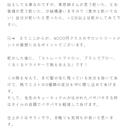
伝えしてる事なのですが、美容師さんが思う乾いた、とお
客様が思う乾いた、が結構違いますので（意外と乾いてな
い）自分が乾いたと思ったら、＋2分以上は乾かしてみて下
さい。
④➔ さてここからが、4000円クラスのサロントリートメ
ントの質感になるポイントでございます。
乾かした後に、「ストレートアイロン、ブラシでブロー、
くるくるドライヤーで熱を与える」です！
この熱を与えて、まだ髪の毛に残っている水分を抜いてあ
げて、熱でミストの3種類の成分を中に閉じ込めてあげま
す。
そして、毛先のキューティクルがはがれたパサパサする所
はオイルの皮膜でパサパサを軽減してあげます。
仕上がりはサラッサラ。手触りも気持ちが良いと思いま
す。