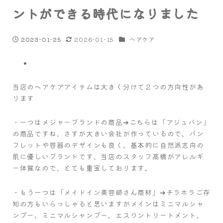
ントができる時代になりました
カテゴリー
2026-01-15
ヘアケア
2023-01-25
投稿日
更新日
当店のヘアケアアイテムは大きく分けて２つの方向性があ
ります
・一つはメジャーブランドの商品➔こちらは「アジュバン」
の商品ですね、さすが大きい会社が作っているので、パン
フレットや容器のデザインも良く、基本的に自然派志向の
肌に優しいブランドです、当店のスタッフ高橋がアレルギ
ー体質なので、とても重宝しております。
・もう一つは「メイドイン美容師さん商材」➔チラホラご存
知の方もいらっしゃると思いますがメインはミニマルシャ
ンプー、ミニマルシャンプー、エスワントリートメント、