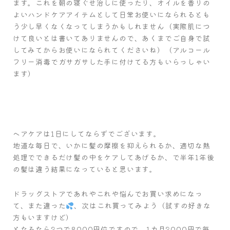
ます。これを朝の寝ぐせ治しに使ったり、オイルを香りの
よいハンドケアアイテムとして日常お使いになられるとも
う少し早くなくなってしまうかもしれません（実際肌につ
けて良いとは書いてありませんので、あくまでご自身で試
してみてからお使いになられてくださいね）（アルコール
フリー消毒でガサガサした手に付けてる方もいらっしゃい
ます）
ヘアケアは1日にしてならずでございます。
地道な毎日で、いかに髪の摩擦を抑えられるか、適切な熱
処理でできるだけ髪の中をケアしてあげるか、で半年1年後
の髪は違う結果になっていると思います。
ドラッグストアであれやこれや悩んでお買い求めになっ
て、また違った
、次はこれ買ってみよう（試すの好きな
方もいますけど）
となるなら2つで8000円位ですので、1カ月2000円で毎