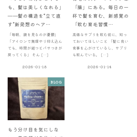
も、髪は美しくなれる」
「腸」にある。毎日の一
——髪の構造を“立て直
杯で髪を育む、新感覚の
す”新発想のヘア…
「飲む育毛習慣…
「毎朝、鏡を見るのが憂鬱」
高価なサプリを飲む前に、知っ
「アイロンで無理やり抑え込ん
ておいてほしいこと 「髪に良い
でも、時間が経つとパサつきが
食事を心がけているし、サプリ
戻ってくる」 そん […]
も飲んでいる。 […]
2026-01-18
2026-01-14
BLOG
もう分け目を気にしな