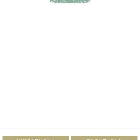
〒156-0052 世田谷区経堂1-21-11 2F
03-5799-4766
営業時間
９:00-20:00(オーナー：時間外可
能・時間外料金有り)
女性スタッフは19時まで
定休日
毎週火曜日・第１第３水曜日(講師活
動で不定休の場有り)
最終受付
オーナー：カット/19時 その他すべ
てのメニュー/18時 20時以降は時間
外5,500円
女性スタッフ：カット/17時 その他
すべてのメニュー/19時までに終わる
時間（要相談）