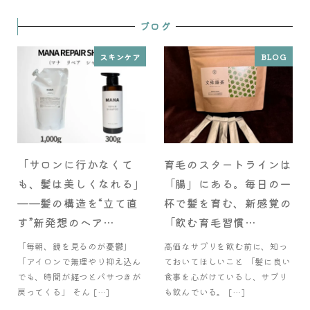
ブログ
スキンケア
BLOG
「サロンに行かなくて
育毛のスタートラインは
も、髪は美しくなれる」
「腸」にある。毎日の一
——髪の構造を“立て直
杯で髪を育む、新感覚の
す”新発想のヘア…
「飲む育毛習慣…
「毎朝、鏡を見るのが憂鬱」
高価なサプリを飲む前に、知っ
「アイロンで無理やり抑え込ん
ておいてほしいこと 「髪に良い
でも、時間が経つとパサつきが
食事を心がけているし、サプリ
戻ってくる」 そん […]
も飲んでいる。 […]